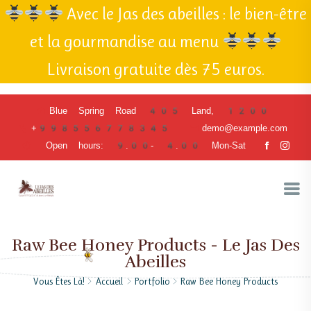
Avec le Jas des abeilles : le bien-être
et la gourmandise au menu
Livraison gratuite dès 75 euros.
Blue Spring Road 405 Land, 1200
+998556778345
demo@example.com
Open hours: 9.00- 4.00 Mon-Sat
Raw Bee Honey Products - Le Jas Des
Abeilles
Vous Êtes Là!
Accueil
Portfolio
Raw Bee Honey Products