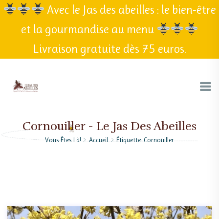
Avec le Jas des abeilles : le bien-être
et la gourmandise au menu
Livraison gratuite dès 75 euros.
Cornouiller - Le Jas Des Abeilles
Vous Êtes Là!
Accueil
Étiquette: Cornouiller