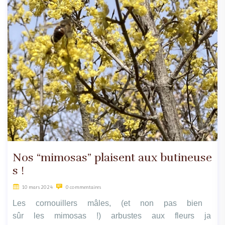
Nos “mimosas” plaisent aux butineuse
s !
10 mars 2024
0 commentaires
Les cornouillers mâles, (et non pas bien
sûr les mimosas !) arbustes aux fleurs ja